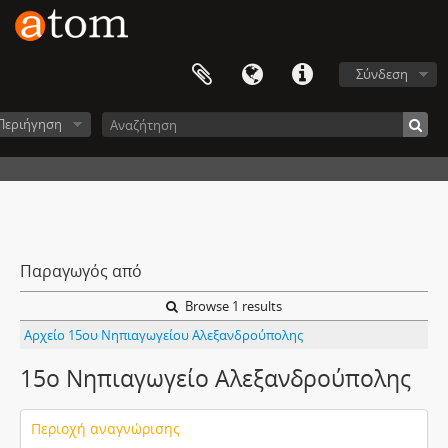
Σύνδεση
Περιήγηση
Παραγωγός από
Browse 1 results
Αρχείο 15ου Νηπιαγωγείου Αλεξανδρούπολης
15ο Νηπιαγωγείο Αλεξανδρούπολης
Περιοχή αναγνώρισης