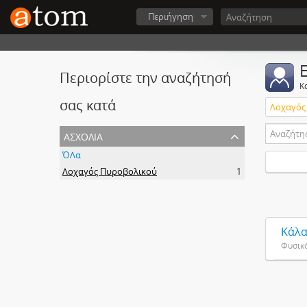
Περιήγηση
Περιορίστε την αναζήτησή
Κ
σας κατά
Λοχαγός
ασχολία
ΌΛα
Λοχαγός Πυροβολικού
1
Κάλα
Φυσικ