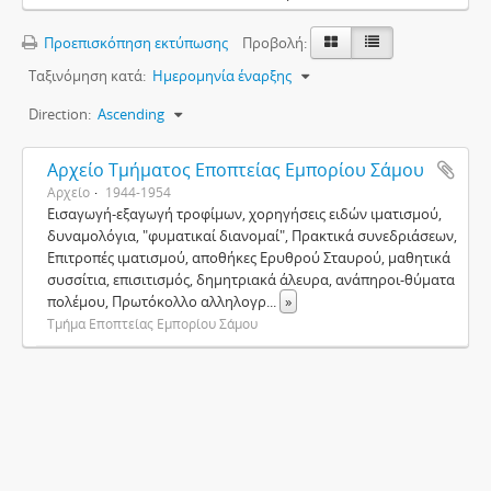
Προεπισκόπηση εκτύπωσης
Προβολή:
Ταξινόμηση κατά:
Ημερομηνία έναρξης
Direction:
Ascending
Αρχείο Τμήματος Εποπτείας Εμπορίου Σάμου
Αρχείο
1944-1954
Εισαγωγή-εξαγωγή τροφίμων, χορηγήσεις ειδών ιματισμού,
δυναμολόγια, "φυματικαί διανομαί", Πρακτικά συνεδριάσεων,
Επιτροπές ιματισμού, αποθήκες Ερυθρού Σταυρού, μαθητικά
συσσίτια, επισιτισμός, δημητριακά άλευρα, ανάπηροι-θύματα
πολέμου, Πρωτόκολλο αλληλογρ
...
»
Τμήμα Εποπτείας Εμπορίου Σάμου