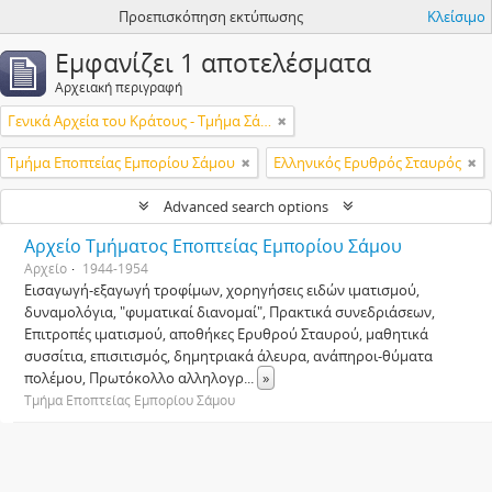
Προεπισκόπηση εκτύπωσης
Κλείσιμο
Εμφανίζει 1 αποτελέσματα
Αρχειακή περιγραφή
Γενικά Αρχεία του Κράτους - Τμήμα Σάμου
Τμήμα Εποπτείας Εμπορίου Σάμου
Ελληνικός Ερυθρός Σταυρός
Advanced search options
Αρχείο Τμήματος Εποπτείας Εμπορίου Σάμου
Αρχείο
1944-1954
Εισαγωγή-εξαγωγή τροφίμων, χορηγήσεις ειδών ιματισμού,
δυναμολόγια, "φυματικαί διανομαί", Πρακτικά συνεδριάσεων,
Επιτροπές ιματισμού, αποθήκες Ερυθρού Σταυρού, μαθητικά
συσσίτια, επισιτισμός, δημητριακά άλευρα, ανάπηροι-θύματα
πολέμου, Πρωτόκολλο αλληλογρ
...
»
Τμήμα Εποπτείας Εμπορίου Σάμου