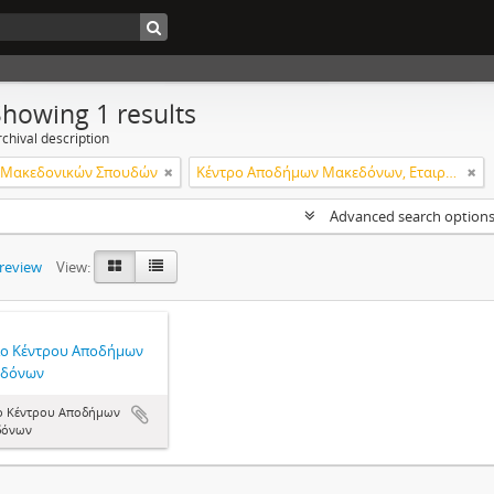
Showing 1 results
chival description
α Μακεδονικών Σπουδών
Κέντρο Αποδήμων Μακεδόνων, Εταιρεία Μακεδονικών Σπουδών.
Advanced search option
preview
View:
ίο Κέντρου Αποδήμων
δόνων
ο Κέντρου Αποδήμων
δόνων