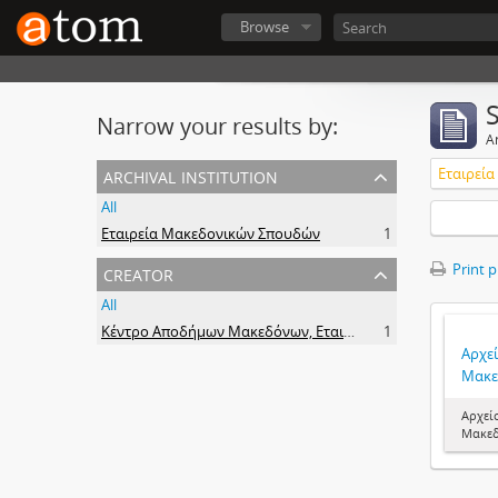
Browse
Narrow your results by:
Ar
archival institution
Εταιρεί
All
Εταιρεία Μακεδονικών Σπουδών
1
creator
Print 
All
Κέντρο Αποδήμων Μακεδόνων, Εταιρεία Μακεδονικών Σπουδών.
1
Αρχε
Μακε
Αρχεί
Μακε