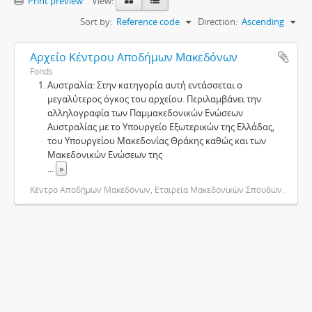
Print preview
View:
Sort by:
Reference code
Direction:
Ascending
Αρχείο Κέντρου Αποδήμων Μακεδόνων
Fonds
Αυστραλία: Στην κατηγορία αυτή εντάσσεται ο
μεγαλύτερος όγκος του αρχείου. Περιλαμβάνει την
αλληλογραφία των Παμμακεδονικών Ενώσεων
Αυστραλίας με το Υπουργείο Εξωτερικών της Ελλάδας,
του Υπουργείου Μακεδονίας Θράκης καθώς και των
Μακεδονικών Ενώσεων της
...
»
Κέντρο Αποδήμων Μακεδόνων, Εταιρεία Μακεδονικών Σπουδών.