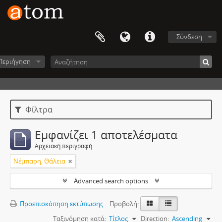
Σύνδεση
Περιήγηση
Φίλτρα
Εμφανίζει 1 αποτελέσματα
Αρχειακή περιγραφή
Νέμπαρη, Θάλεια
Advanced search options
Προεπισκόπηση εκτύπωσης
Προβολή:
Ταξινόμηση κατά:
Τίτλος
Direction:
Ascending