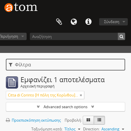
Σύνδεση
Περιήγηση
Φίλτρα
Εμφανίζει 1 αποτελέσματα
Αρχειακή περιγραφή
Citta di Corinto [Η πόλη της Κορίνθου] [The town of Corinthos]
Advanced search options
Προεπισκόπηση εκτύπωσης
Προβολή:
Ταξινόμηση κατά:
Τίτλος
Direction:
Ascending