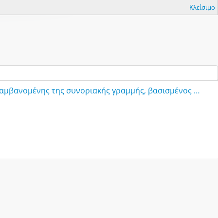
Κλείσιμο
A New Map of Greece from the most recent surveys, including the frontier line [Νέος Χάρτης της Ελλάδας, συμπεριλαμβανομένης της συνοριακής γραμμής, βασισμένος στις πιο πρόσφατες μελέτες]