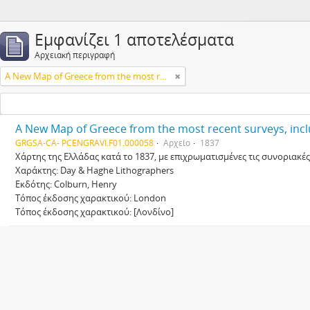
Εμφανίζει 1 αποτελέσματα
Αρχειακή περιγραφή
A New Map of Greece from the most recent surveys, including the frontier line [Νέος Χάρτης της Ελλάδας, συμπεριλαμβανομένης της συνοριακής γραμμής, βασισμένος στις πιο πρόσφατες μελέτες]
GRGSA-CA- PCENGRAVI.F01.000058
Αρχείο
1837
Χάρτης της Ελλάδας κατά το 1837, με επιχρωματισμένες τις συνοριακές
Χαράκτης: Day & Haghe Lithographers
Εκδότης: Colburn, Henry
Τόπος έκδοσης χαρακτικού: London
Τόπος έκδοσης χαρακτικού: [Λονδίνο]