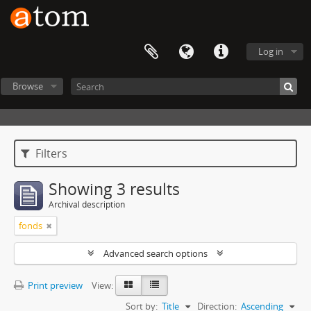
Log in
Browse
Filters
Showing 3 results
Archival description
fonds
Advanced search options
Print preview
View:
Sort by:
Title
Direction:
Ascending