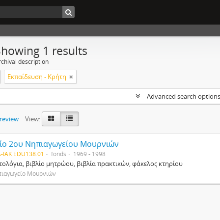
Showing 1 results
chival description
Εκπαίδευση - Κρήτη
Advanced search option
preview
View:
ίο 2ου Νηπιαγωγείου Μουρνιών
-IAK EDU138.01
fonds
1969 - 1998
ολόγια, βιβλίο μητρώου, βιβλία πρακτικών, φάκελος κτηρίου
πιαγωγείο Μουρνιών