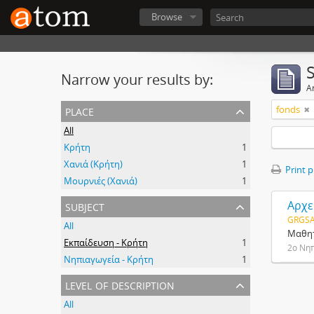
Browse
Narrow your results by:
Ar
place
fonds
All
Κρήτη
1
Χανιά (Κρήτη)
1
Print 
Μουρνιές (Χανιά)
1
subject
Αρχε
GRGSA
All
Μαθητ
Εκπαίδευση - Κρήτη
1
2ο Νη
Νηπιαγωγεία - Κρήτη
1
level of description
All