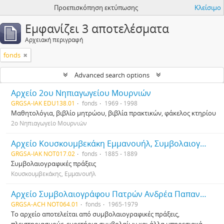
Προεπισκόπηση εκτύπωσης
Κλείσιμο
Εμφανίζει 3 αποτελέσματα
Αρχειακή περιγραφή
fonds
Advanced search options
Αρχείο 2ου Νηπιαγωγείου Μουρνιών
GRGSA-IAK EDU138.01
fonds
1969 - 1998
Μαθητολόγια, βιβλίο μητρώου, βιβλία πρακτικών, φάκελος κτηρίου
2ο Νηπιαγωγείο Μουρνιών
Αρχείο Κουσκουμβεκάκη Εμμανουήλ, Συμβολαιογράφου
GRGSA-IAK NOT017.02
fonds
1885 - 1889
Συμβολαιογραφικές πράξεις
Κουσκουμβεκάκης, Εμμανουήλ
Αρχείο Συμβολαιογράφου Πατρών Ανδρέα Παπανδρεόπουλου
GRGSA-ACH NOT064.01
fonds
1965-1979
Το αρχείο αποτελείται από συμβολαιογραφικές πράξεις,