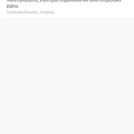
πλειστηριασμούς, ευρετήρια συμβολαίων και άλλα υπηρεσιακά
βιβλία.
Παπανδρεόπουλος, Ανδρέας