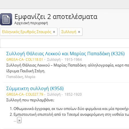
Εμφανίζει 2 αποτελέσματα
Αρχειακή περιγραφή
Ελληνικός Ερυθρός Σταυρός
Συλλογή
Συλλογή Θάλειας Λεκκού και Μαρίας Παπαδάκη (Κ326)
GRGSA-CA- COL118.01
Συλλογή
1915-1964
Συλλογή Θάλειας Λεκκού – Μαρίας Παπαδάκη: αλληλογραφία, καρτ-ποσ
ίδρυμα Παιδική Στέγη.
Παπαδάκη, Μαρία
Σύμμεικτη συλλογή (Κ95δ)
GRGSA-CA- COL027.79
Συλλογή
1852-1920
Συλλογή που περιλαμβάνει:
Οθωμανικά έγγραφα, εκ των οποίων δύο φιρμάνια και μία προκήρ
Εμπιστευτική επιστολή από το Τσεσμέ αναφερόμενη στη νοθεία τ
...
»