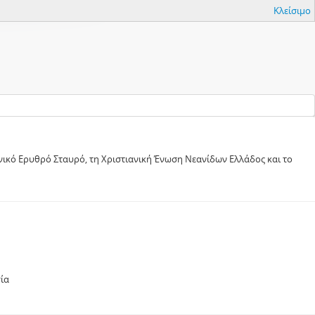
Κλείσιμο
ικό Ερυθρό Σταυρό, τη Χριστιανική Ένωση Νεανίδων Ελλάδος και το
ία