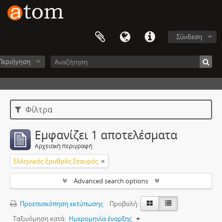
Σύνδεση
Περιήγηση
Φίλτρα
Εμφανίζει 1 αποτελέσματα
Αρχειακή περιγραφή
Ελληνικός Ερυθρός Σταυρός
Advanced search options
Προεπισκόπηση εκτύπωσης
Προβολή:
Ταξινόμηση κατά:
Ημερομηνία έναρξης