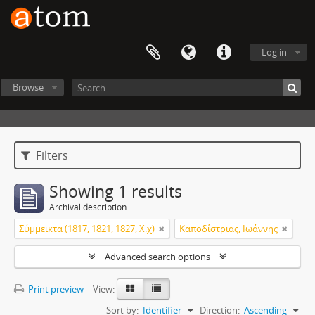
Log in
Browse
Filters
Showing 1 results
Archival description
Σύμμεικτα (1817, 1821, 1827, Χ.χ)
Καποδίστριας, Ιωάννης
Advanced search options
Print preview
View:
Sort by:
Identifier
Direction:
Ascending