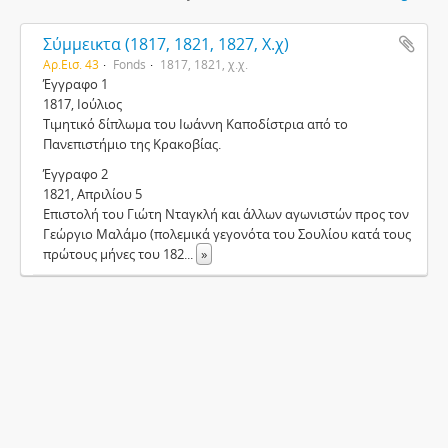
Σύμμεικτα (1817, 1821, 1827, Χ.χ)
Αρ.Εισ. 43
Fonds
1817, 1821, χ.χ.
Έγγραφο 1
1817, Ιούλιος
Τιμητικό δίπλωμα του Ιωάννη Καποδίστρια από το
Πανεπιστήμιο της Κρακοβίας.
Έγγραφο 2
1821, Απριλίου 5
Επιστολή του Γιώτη Νταγκλή και άλλων αγωνιστών προς τον
Γεώργιο Μαλάμο (πολεμικά γεγονότα του Σουλίου κατά τους
πρώτους μήνες του 182
...
»