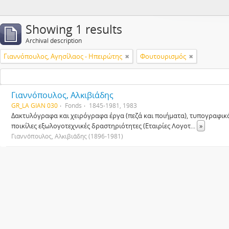
Showing 1 results
Archival description
Γιαννόπουλος, Αγησίλαος - Ηπειρώτης
Φουτουρισμός
Γιαννόπουλος, Αλκιβιάδης
GR_LA GIAN 030
Fonds
1845-1981, 1983
Δακτυλόγραφα και χειρόγραφα έργα (πεζά και ποιήματα), τυπογραφικ
ποικίλες εξωλογοτεχνικές δραστηριότητες (Εταιρίες Λογοτ
...
»
Γιαννόπουλος, Αλκιβιάδης (1896-1981)