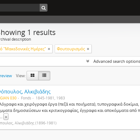
Showing 1 results
chival description
ό "Μακεδονικές Ημέρες"
Φουτουρισμός
Advanced search option
preview
View:
νόπουλος, Αλκιβιάδης
 GIAN 030
Fonds
1845-1981, 1983
λόγραφα και χειρόγραφα έργα (πεζά και ποιήματα), τυπογραφικά δοκίμια, 
μματα δημοσιεύσεων και κριτικογραφίας, έγγραφα και αποκόμματα από πο
...
»
πουλος, Αλκιβιάδης (1896-1981)