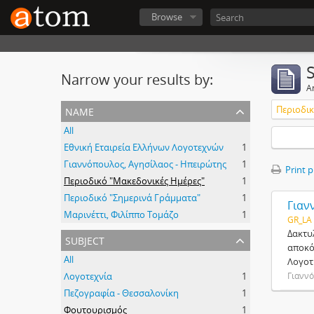
Browse
Narrow your results by:
Ar
name
Περιοδικ
All
Εθνική Εταιρεία Ελλήνων Λογοτεχνών
1
Γιαννόπουλος, Αγησίλαος - Ηπειρώτης
1
Print 
Περιοδικό "Μακεδονικές Ημέρες"
1
Περιοδικό "Σημερινά Γράμματα"
1
Γιαν
Μαρινέττι, Φιλίππο Τομάζο
1
GR_LA
Δακτυ
subject
αποκό
All
Λογοτ
Λογοτεχνία
1
Γιαννό
Πεζογραφία - Θεσσαλονίκη
1
Φουτουρισμός
1