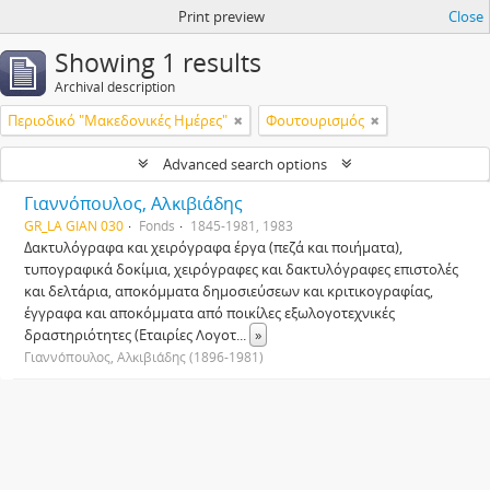
Print preview
Close
Showing 1 results
Archival description
Περιοδικό "Μακεδονικές Ημέρες"
Φουτουρισμός
Advanced search options
Γιαννόπουλος, Αλκιβιάδης
GR_LA GIAN 030
Fonds
1845-1981, 1983
Δακτυλόγραφα και χειρόγραφα έργα (πεζά και ποιήματα),
τυπογραφικά δοκίμια, χειρόγραφες και δακτυλόγραφες επιστολές
και δελτάρια, αποκόμματα δημοσιεύσεων και κριτικογραφίας,
έγγραφα και αποκόμματα από ποικίλες εξωλογοτεχνικές
δραστηριότητες (Εταιρίες Λογοτ
...
»
Γιαννόπουλος, Αλκιβιάδης (1896-1981)