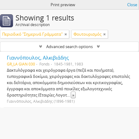
Print preview
Close
Showing 1 results
Archival description
Περιοδικό "Σημερινά Γράμματα"
Φουτουρισμός
Advanced search options
Γιαννόπουλος, Αλκιβιάδης
GR_LA GIAN 030
Fonds
1845-1981, 1983
Δακτυλόγραφα και χειρόγραφα έργα (πεζά και ποιήματα),
τυπογραφικά δοκίμια, χειρόγραφες και δακτυλόγραφες επιστολές
και δελτάρια, αποκόμματα δημοσιεύσεων και κριτικογραφίας,
έγγραφα και αποκόμματα από ποικίλες εξωλογοτεχνικές
δραστηριότητες (Εταιρίες Λογοτ
...
»
Γιαννόπουλος, Αλκιβιάδης (1896-1981)