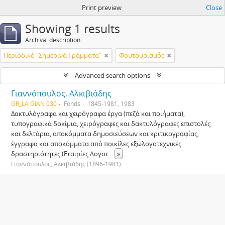
Print preview
Close
Showing 1 results
Archival description
Περιοδικό "Σημερινά Γράμματα"
Φουτουρισμός
Advanced search options
Γιαννόπουλος, Αλκιβιάδης
GR_LA GIAN 030
Fonds
1845-1981, 1983
Δακτυλόγραφα και χειρόγραφα έργα (πεζά και ποιήματα),
τυπογραφικά δοκίμια, χειρόγραφες και δακτυλόγραφες επιστολές
και δελτάρια, αποκόμματα δημοσιεύσεων και κριτικογραφίας,
έγγραφα και αποκόμματα από ποικίλες εξωλογοτεχνικές
δραστηριότητες (Εταιρίες Λογοτ
...
»
Γιαννόπουλος, Αλκιβιάδης (1896-1981)