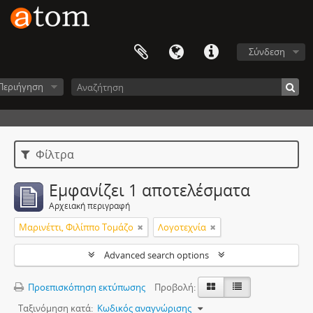
Σύνδεση
Περιήγηση
Φίλτρα
Εμφανίζει 1 αποτελέσματα
Αρχειακή περιγραφή
Μαρινέττι, Φιλίππο Τομάζο
Λογοτεχνία
Advanced search options
Προεπισκόπηση εκτύπωσης
Προβολή:
Ταξινόμηση κατά:
Κωδικός αναγνώρισης