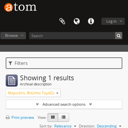
Log in
Browse
Filters
Showing 1 results
Archival description
Μαρινέττι, Φιλίππο Τομάζο
Advanced search options
Print preview
View:
Sort by:
Relevance
Direction:
Descending