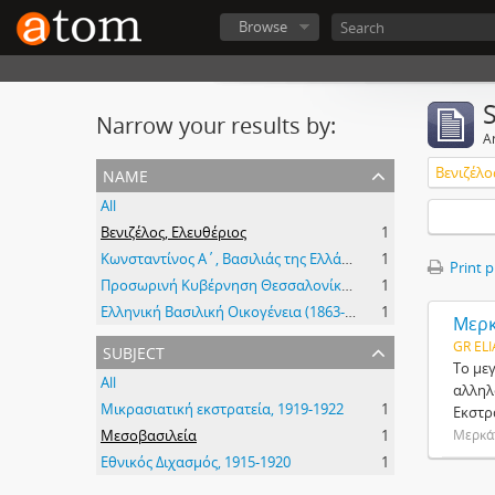
Browse
Narrow your results by:
Ar
name
Βενιζέλο
All
Βενιζέλος, Ελευθέριος
1
Κωνσταντίνος Α΄, Βασιλιάς της Ελλάδος
1
Print 
Προσωρινή Κυβέρνηση Θεσσαλονίκης. Ανωτάτη Διεύθυνσις Δημοσίας Εκπαιδεύσεως
1
Ελληνική Βασιλική Οικογένεια (1863-1974)
1
Μερκ
subject
GR ELI
Το με
All
αλληλ
Μικρασιατική εκστρατεία, 1919-1922
1
Εκστρ
Μεσοβασιλεία
1
Μερκάτ
Εθνικός Διχασμός, 1915-1920
1