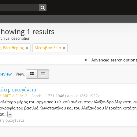
Showing 1 results
chival description
ς, Ελευθέριος
Μεσοβασιλεία
Advanced search option
preview
View:
άτη, οικογένεια
A-MIET Α.Ε. 8/12
Fonds
1731-1946 (κυρίως 1862-1922)
γαλύτερο μέρος του αρχειακού υλικού ανήκει στον Αλέξανδρο Μερκάτη, α
ογραφία του βασιλιά Κωνσταντίνου και του Αλέξανδρου Μερκάτη κατά την
ατ
...
»
η, οικογένεια