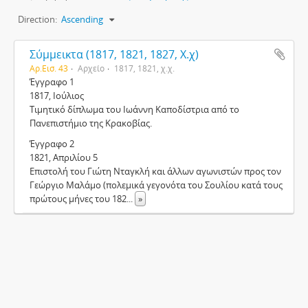
Direction:
Ascending
Σύμμεικτα (1817, 1821, 1827, Χ.χ)
Αρ.Εισ. 43
Αρχείο
1817, 1821, χ.χ.
Έγγραφο 1
1817, Ιούλιος
Τιμητικό δίπλωμα του Ιωάννη Καποδίστρια από το
Πανεπιστήμιο της Κρακοβίας.
Έγγραφο 2
1821, Απριλίου 5
Επιστολή του Γιώτη Νταγκλή και άλλων αγωνιστών προς τον
Γεώργιο Μαλάμο (πολεμικά γεγονότα του Σουλίου κατά τους
πρώτους μήνες του 182
...
»