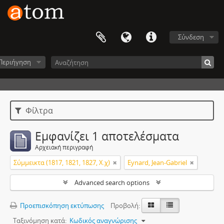
Σύνδεση
Περιήγηση
Φίλτρα
Εμφανίζει 1 αποτελέσματα
Αρχειακή περιγραφή
Σύμμεικτα (1817, 1821, 1827, Χ.χ)
Eynard, Jean-Gabriel
Advanced search options
Προεπισκόπηση εκτύπωσης
Προβολή:
Ταξινόμηση κατά:
Κωδικός αναγνώρισης