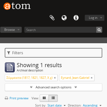
Log in
Browse
Filters
Showing 1 results
Archival description
Σύμμεικτα (1817, 1821, 1827, Χ.χ)
Eynard, Jean-Gabriel
Advanced search options
Print preview
View:
Sort by:
Start date
Direction:
Ascending