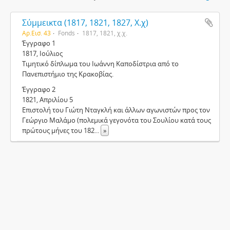
Σύμμεικτα (1817, 1821, 1827, Χ.χ)
Αρ.Εισ. 43
Fonds
1817, 1821, χ.χ.
Έγγραφο 1
1817, Ιούλιος
Τιμητικό δίπλωμα του Ιωάννη Καποδίστρια από το
Πανεπιστήμιο της Κρακοβίας.
Έγγραφο 2
1821, Απριλίου 5
Επιστολή του Γιώτη Νταγκλή και άλλων αγωνιστών προς τον
Γεώργιο Μαλάμο (πολεμικά γεγονότα του Σουλίου κατά τους
πρώτους μήνες του 182
...
»