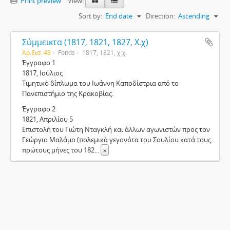
Print preview
View:
Sort by:
End date
Direction:
Ascending
Σύμμεικτα (1817, 1821, 1827, Χ.χ)
Αρ.Εισ. 43
Fonds
1817, 1821, χ.χ.
Έγγραφο 1
1817, Ιούλιος
Τιμητικό δίπλωμα του Ιωάννη Καποδίστρια από το
Πανεπιστήμιο της Κρακοβίας.
Έγγραφο 2
1821, Απριλίου 5
Επιστολή του Γιώτη Νταγκλή και άλλων αγωνιστών προς τον
Γεώργιο Μαλάμο (πολεμικά γεγονότα του Σουλίου κατά τους
πρώτους μήνες του 182
...
»