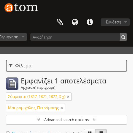
Σύνδεση
Περιήγηση
Φίλτρα
Εμφανίζει 1 αποτελέσματα
Αρχειακή περιγραφή
Σύμμεικτα (1817, 1821, 1827, Χ.χ)
Μαυρομιχάλης, Πετρόμπεης
Advanced search options