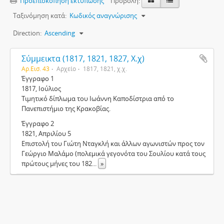
Προεπισκόπηση εκτύπωσης
Προβολή:
Ταξινόμηση κατά:
Κωδικός αναγνώρισης
Direction:
Ascending
Σύμμεικτα (1817, 1821, 1827, Χ.χ)
Αρ.Εισ. 43
Αρχείο
1817, 1821, χ.χ.
Έγγραφο 1
1817, Ιούλιος
Τιμητικό δίπλωμα του Ιωάννη Καποδίστρια από το
Πανεπιστήμιο της Κρακοβίας.
Έγγραφο 2
1821, Απριλίου 5
Επιστολή του Γιώτη Νταγκλή και άλλων αγωνιστών προς τον
Γεώργιο Μαλάμο (πολεμικά γεγονότα του Σουλίου κατά τους
πρώτους μήνες του 182
...
»