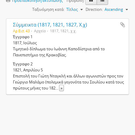
Προεπισκόπηση εκτύπωσης
Προβολή:
Ταξινόμηση κατά:
Τίτλος
Direction:
Ascending
Σύμμεικτα (1817, 1821, 1827, Χ.χ)
Αρ.Εισ. 43
Αρχείο
1817, 1821, χ.χ.
Έγγραφο 1
1817, Ιούλιος
Τιμητικό δίπλωμα του Ιωάννη Καποδίστρια από το
Πανεπιστήμιο της Κρακοβίας.
Έγγραφο 2
1821, Απριλίου 5
Επιστολή του Γιώτη Νταγκλή και άλλων αγωνιστών προς τον
Γεώργιο Μαλάμο (πολεμικά γεγονότα του Σουλίου κατά τους
πρώτους μήνες του 182
...
»