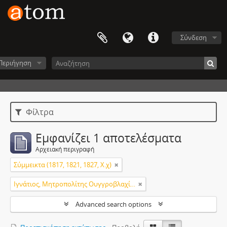
Σύνδεση
Περιήγηση
Φίλτρα
Εμφανίζει 1 αποτελέσματα
Αρχειακή περιγραφή
Σύμμεικτα (1817, 1821, 1827, Χ.χ)
Ιγνάτιος, Μητροπολίτης Ουγγροβλαχίας
Advanced search options