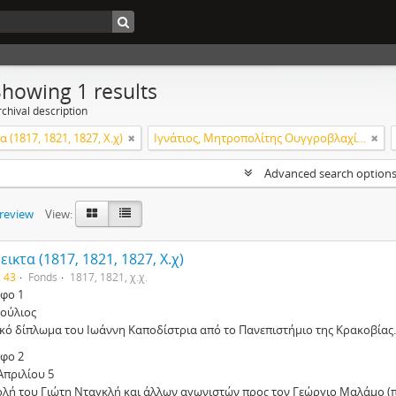
Showing 1 results
chival description
 (1817, 1821, 1827, Χ.χ)
Ιγνάτιος, Μητροπολίτης Ουγγροβλαχίας
Advanced search option
preview
View:
ικτα (1817, 1821, 1827, Χ.χ)
. 43
Fonds
1817, 1821, χ.χ.
φο 1
Ιούλιος
ικό δίπλωμα του Ιωάννη Καποδίστρια από το Πανεπιστήμιο της Κρακοβίας.
φο 2
Απριλίου 5
ολή του Γιώτη Νταγκλή και άλλων αγωνιστών προς τον Γεώργιο Μαλάμο (π