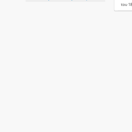
του 1