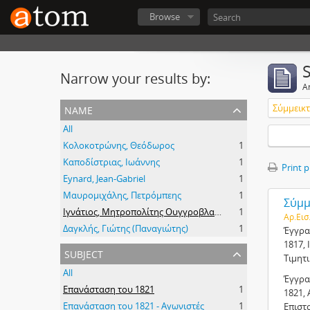
Browse
Narrow your results by:
Ar
name
Σύμμεικτα
All
Κολοκοτρώνης, Θεόδωρος
1
Καποδίστριας, Ιωάννης
1
Print 
Eynard, Jean-Gabriel
1
Μαυρομιχάλης, Πετρόμπεης
1
Σύμμε
Ιγνάτιος, Μητροπολίτης Ουγγροβλαχίας
1
Αρ.Εισ
Δαγκλής, Γιώτης (Παναγιώτης)
1
Έγγρα
1817, 
subject
Τιμητ
All
Έγγρα
Επανάσταση του 1821
1
1821, 
Επανάσταση του 1821 - Αγωνιστές
1
Επιστ