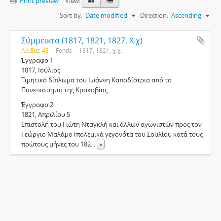
Print preview
View:
Sort by:
Date modified
Direction:
Ascending
Σύμμεικτα (1817, 1821, 1827, Χ.χ)
Αρ.Εισ. 43
Fonds
1817, 1821, χ.χ.
Έγγραφο 1
1817, Ιούλιος
Τιμητικό δίπλωμα του Ιωάννη Καποδίστρια από το
Πανεπιστήμιο της Κρακοβίας.
Έγγραφο 2
1821, Απριλίου 5
Επιστολή του Γιώτη Νταγκλή και άλλων αγωνιστών προς τον
Γεώργιο Μαλάμο (πολεμικά γεγονότα του Σουλίου κατά τους
πρώτους μήνες του 182
...
»