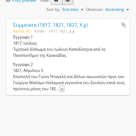
Print preview
View:
Sort by:
End date
Direction:
Ascending
Σύμμεικτα (1817, 1821, 1827, Χ.χ)
Αρ.Εισ. 43
Fonds
1817, 1821, χ.χ.
Έγγραφο 1
1817, Ιούλιος
Τιμητικό δίπλωμα του Ιωάννη Καποδίστρια από το
Πανεπιστήμιο της Κρακοβίας.
Έγγραφο 2
1821, Απριλίου 5
Επιστολή του Γιώτη Νταγκλή και άλλων αγωνιστών προς τον
Γεώργιο Μαλάμο (πολεμικά γεγονότα του Σουλίου κατά τους
πρώτους μήνες του 182
...
»