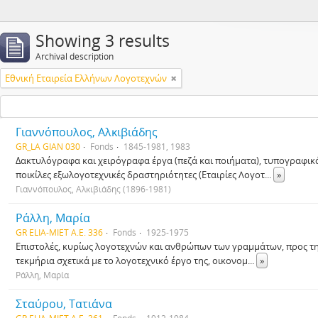
Showing 3 results
Archival description
Εθνική Εταιρεία Ελλήνων Λογοτεχνών
Γιαννόπουλος, Αλκιβιάδης
GR_LA GIAN 030
Fonds
1845-1981, 1983
Δακτυλόγραφα και χειρόγραφα έργα (πεζά και ποιήματα), τυπογραφικ
ποικίλες εξωλογοτεχνικές δραστηριότητες (Εταιρίες Λογοτ
...
»
Γιαννόπουλος, Αλκιβιάδης (1896-1981)
Ράλλη, Μαρία
GR ELIA-MIET Α.Ε. 336
Fonds
1925-1975
Επιστολές, κυρίως λογοτεχνών και ανθρώπων των γραμμάτων, προς την
τεκμήρια σχετικά με το λογοτεχνικό έργο της, οικονομ
...
»
Ράλλη, Μαρία
Σταύρου, Τατιάνα