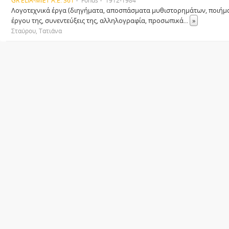
GR ELIA-MIET Α.Ε. 361
Fonds
1912-1984
Λογοτεχνικά έργα (διηγήματα, αποσπάσματα μυθιστορημάτων, ποιήματα
έργου της, συνεντεύξεις της, αλληλογραφία, προσωπικά
...
»
Σταύρου, Τατιάνα