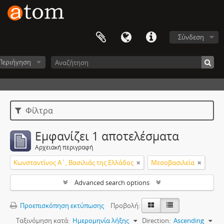
Σύνδεση
Περιήγηση
Φίλτρα
Εμφανίζει 1 αποτελέσματα
Αρχειακή περιγραφή
Κωνσταντίνος Α΄, Βασιλιάς της Ελλάδος
Μεσοβασιλεία
Advanced search options
Προεπισκόπηση εκτύπωσης
Προβολή:
Ταξινόμηση κατά:
Ημερομηνία λήξης
Direction:
Ascending