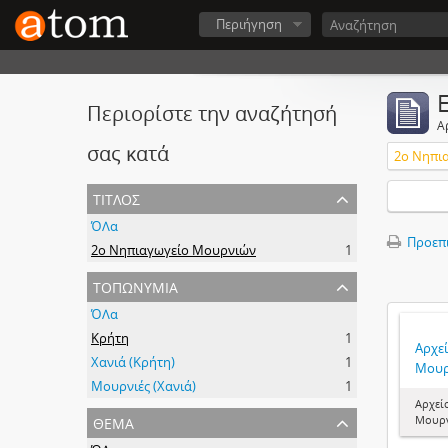
Περιήγηση
Περιορίστε την αναζήτησή
Α
σας κατά
2ο Νηπι
τίτλος
ΌΛα
Προεπ
2ο Νηπιαγωγείο Μουρνιών
1
τοπωνύμια
ΌΛα
Κρήτη
1
Αρχε
Χανιά (Κρήτη)
1
Μουρ
Μουρνιές (Χανιά)
1
Αρχεί
θέμα
Μουρ