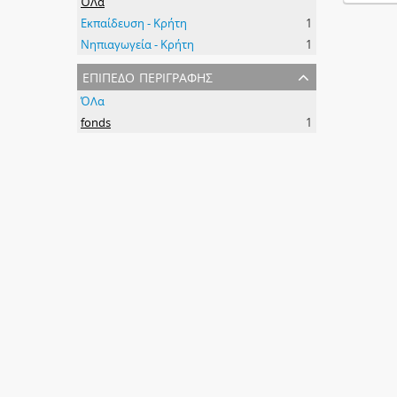
ΌΛα
Εκπαίδευση - Κρήτη
1
Νηπιαγωγεία - Κρήτη
1
επίπεδο περιγραφής
ΌΛα
fonds
1