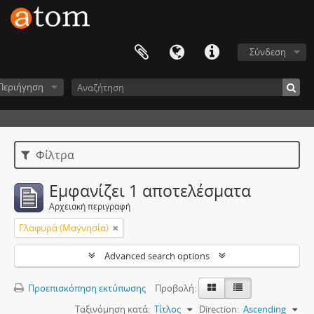
Σύνδεση
Περιήγηση
Φίλτρα
Εμφανίζει 1 αποτελέσματα
Αρχειακή περιγραφή
Γλαφυρά (Μαγνησία)
Advanced search options
Προεπισκόπηση εκτύπωσης
Προβολή:
Ταξινόμηση κατά:
Τίτλος
Direction:
Ascending