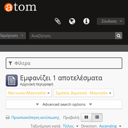
Σύνδεση
Περιήγηση
Φίλτρα
Εμφανίζει 1 αποτελέσματα
Αρχειακή περιγραφή
Νέα Ιωνία (Μαγνησία)
Σχολεία, Δημοτικά - Μαγνησία
Advanced search options
Προεπισκόπηση εκτύπωσης
Προβολή:
Ταξινόμηση κατά:
Τίτλος
Direction:
Ascending