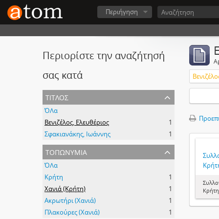
Περιήγηση
Περιορίστε την αναζήτησή
Α
σας κατά
Βενιζέλο
τίτλος
ΌΛα
Προεπ
Βενιζέλος, Ελευθέριος
1
Σφακιανάκης, Ιωάννης
1
τοπωνύμια
Συλλ
ΌΛα
Κρήτη
Κρήτη
1
Συλλο
Χανιά (Κρήτη)
1
Κρήτη
Ακρωτήρι (Χανιά)
1
Πλακούρες (Χανιά)
1