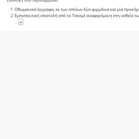
Συλλογή που περιλαμβάνει:
Οθωμανικά έγγραφα, εκ των οποίων δύο φιρμάνια και μία προκήρ
Εμπιστευτική επιστολή από το Τσεσμέ αναφερόμενη στη νοθεία τ
...
»