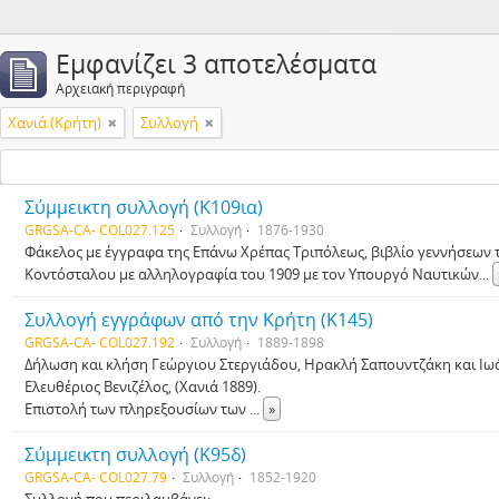
Εμφανίζει 3 αποτελέσματα
Αρχειακή περιγραφή
Χανιά (Κρήτη)
Συλλογή
Σύμμεικτη συλλογή (Κ109ια)
GRGSA-CA- COL027.125
Συλλογή
1876-1930
Φάκελος με έγγραφα της Επάνω Χρέπας Τριπόλεως, βιβλίο γεννήσεων 
Κοντόσταλου με αλληλογραφία του 1909 με τον Υπουργό Ναυτικών
...
Συλλογή εγγράφων από την Κρήτη (Κ145)
GRGSA-CA- COL027.192
Συλλογή
1889-1898
Δήλωση και κλήση Γεώργιου Στεργιάδου, Ηρακλή Σαπουντζάκη και Ιω
Ελευθέριος Βενιζέλος, (Χανιά 1889).
Επιστολή των πληρεξουσίων των
...
»
Σύμμεικτη συλλογή (Κ95δ)
GRGSA-CA- COL027.79
Συλλογή
1852-1920