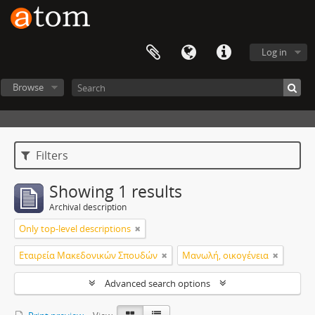
Log in
Browse
Filters
Showing 1 results
Archival description
Only top-level descriptions
Εταιρεία Μακεδονικών Σπουδών
Μανωλή, οικογένεια
Advanced search options