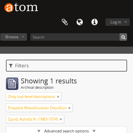
Log in
Browse
Filters
Showing 1 results
Archival description
Only top-level descriptions
Εταιρεία Μακεδονικών Σπουδών
Σχινά, Αγλαΐα Ν. (1883-1974)
Advanced search options