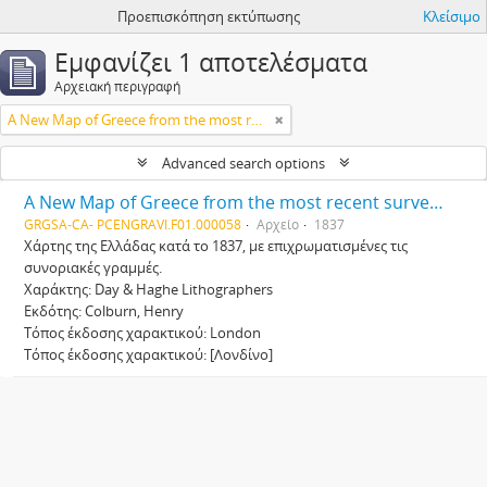
Προεπισκόπηση εκτύπωσης
Κλείσιμο
Εμφανίζει 1 αποτελέσματα
Αρχειακή περιγραφή
A New Map of Greece from the most recent surveys, including the frontier line [Νέος Χάρτης της Ελλάδας, συμπεριλαμβανομένης της συνοριακής γραμμής, βασισμένος στις πιο πρόσφατες μελέτες]
Advanced search options
A New Map of Greece from the most recent surveys, including the frontier line [Νέος Χάρτης της Ελλάδας, συμπεριλαμβανομένης της συνοριακής γραμμής, βασισμένος στις πιο πρόσφατες μελέτες]
GRGSA-CA- PCENGRAVI.F01.000058
Αρχείο
1837
Χάρτης της Ελλάδας κατά το 1837, με επιχρωματισμένες τις
συνοριακές γραμμές.
Χαράκτης: Day & Haghe Lithographers
Εκδότης: Colburn, Henry
Τόπος έκδοσης χαρακτικού: London
Τόπος έκδοσης χαρακτικού: [Λονδίνο]