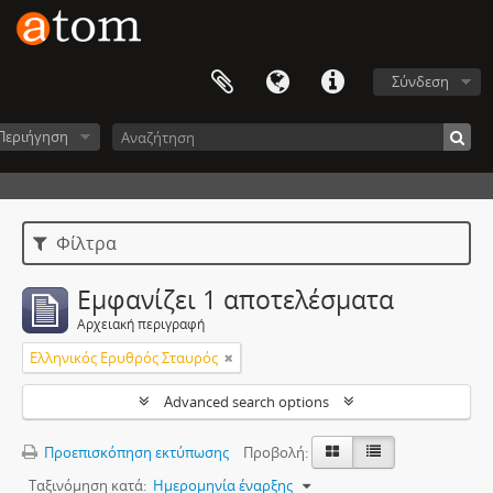
Σύνδεση
Περιήγηση
Φίλτρα
Εμφανίζει 1 αποτελέσματα
Αρχειακή περιγραφή
Ελληνικός Ερυθρός Σταυρός
Advanced search options
Προεπισκόπηση εκτύπωσης
Προβολή:
Ταξινόμηση κατά:
Ημερομηνία έναρξης