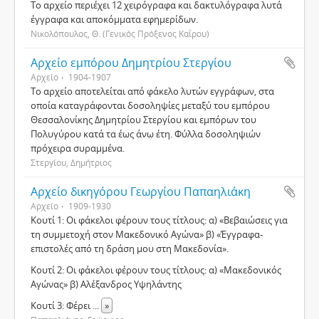
Το αρχείο περιέχει 12 χειρόγραφα και δακτυλόγραφα λυτά
έγγραφα και αποκόμματα εφημερίδων.
Νικολόπουλος, Θ. (Γενικός Πρόξενος Καΐρου)
Αρχείο εμπόρου Δημητρίου Στεργίου
Αρχείο
1904-1907
Το αρχείο αποτελείται από φάκελο λυτών εγγράφων, στα
οποία καταγράφονται δοσοληψίες μεταξύ του εμπόρου
Θεσσαλονίκης Δημητρίου Στεργίου και εμπόρων του
Πολυγύρου κατά τα έως άνω έτη. Φύλλα δοσοληψιών
πρόχειρα συραμμένα.
Στεργίου, Δημήτριος
Αρχείο δικηγόρου Γεωργίου Παπαηλιάκη
Αρχείο
1909-1930
Κουτί 1: Οι φάκελοι φέρουν τους τίτλους: α) «Βεβαιώσεις για
τη συμμετοχή στον Μακεδονικό Αγώνα» β) «Έγγραφα-
επιστολές από τη δράση μου στη Μακεδονία».
Κουτί 2: Οι φάκελοι φέρουν τους τίτλους: α) «Μακεδονικός
Αγώνας» β) Αλέξανδρος Υψηλάντης
Κουτί 3: Φέρει
...
»