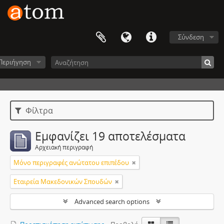
Σύνδεση
Περιήγηση
Φίλτρα
Εμφανίζει 19 αποτελέσματα
Αρχειακή περιγραφή
Μόνο περιγραφές ανώτατου επιπέδου
Εταιρεία Μακεδονικών Σπουδών
Advanced search options