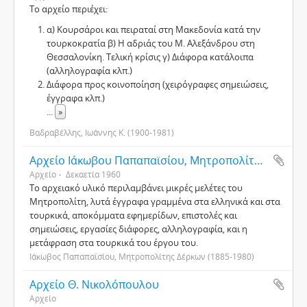
Το αρχείο περιέχει:
α) Κουρσάροι και πειραταί στη Μακεδονία κατά την
τουρκοκρατία β) Η αδριάς του Μ. Αλεξάνδρου στη
Θεσσαλονίκη. Τελική κρίσις γ) Διάφορα κατάλοιπα
(αλληλογραφία κλπ.)
Διάφορα προς κοινοποίηση (χειρόγραφες σημειώσεις,
έγγραφα κλπ.)
...
»
Βαδραβέλλης, Ιωάννης Κ. (1900-1981)
Αρχείο Ιάκωβου Παπαπαϊσίου, Μητροπολίτη Δέρκων
Αρχείο
Δεκαετία 1960
Το αρχειακό υλικό περιλαμβάνει μικρές μελέτες του
Μητροπολίτη, λυτά έγγραφα γραμμένα στα ελληνικά και στα
τουρκικά, αποκόμματα εφημερίδων, επιστολές και
σημειώσεις, εργασίες διάφορες, αλληλογραφία, και η
μετάφραση στα τουρκικά του έργου του.
Ιάκωβος Παπαπαϊσίου, Μητροπολίτης Δέρκων (1885-1980)
Αρχείο Θ. Νικολόπουλου
Αρχείο