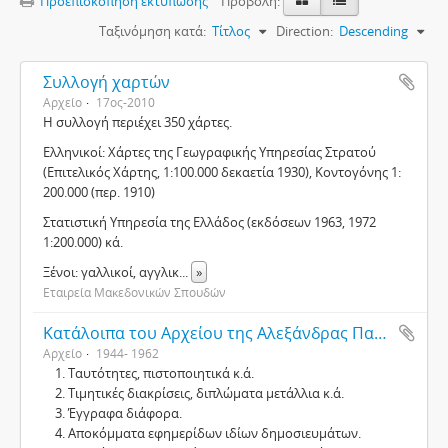
Προεπισκόπηση εκτύπωσης
Προβολή:
Ταξινόμηση κατά:
Τίτλος
Direction:
Descending
Συλλογή χαρτών
Αρχείο
17ος-2010
Η συλλογή περιέχει 350 χάρτες.
Ελληνικοί: Χάρτες της Γεωγραφικής Υπηρεσίας Στρατού
(Επιτελικός Χάρτης, 1:100.000 δεκαετία 1930), Κοντογόνης 1:
200.000 (περ. 1910)
Στατιστική Υπηρεσία της Ελλάδος (εκδόσεων 1963, 1972
1:200.000) κά.
Ξένοι: γαλλικοί, αγγλικ
...
»
Εταιρεία Μακεδονικών Σπουδών
Κατάλοιπα του Αρχείου της Αλεξάνδρας Παραφεντίδου
Αρχείο
1944- 1962
Ταυτότητες, πιστοποιητικά κ.ά.
Τιμητικές διακρίσεις, διπλώματα μετάλλια κ.ά.
Έγγραφα διάφορα.
Αποκόμματα εφημερίδων ιδίων δημοσιευμάτων.