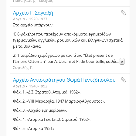
Παπαηλιάκης, Γεώργιος
Αρχείο Γ. Σαγιαξή
Αρχείο
1920-1937
Στο αρχείο υπάρχουν:
1) 6 φάκελοι που περιέχουν αποκόμματα εφημερίδων
(γερμανικών, αγγλικών, ρουμανικών και ελληνικών) σχετικά
με τα Βαλκάνια
2) 1 τετράδιο χειρόγραφο με τον τίτλο “État present de
l’Empire Ottoman” par A. Ubicini et P. de Counteille, καθώ
...
»
Σαγιαξής, Γ.
Αρχείο Αντιστράτηγου Θωμά Πεντζόπουλου
Αρχείο
1940-1952
Φάκ. 1: «Δ.Σ. Στρατού. Ατομικά. 1952».
Φάκ. 2: «VIII Μεραρχία. 1947 Μάρτιος-Αύγουστος».
Φάκ. 3: «Αρχείο εφημερίδων».
Φάκ. 4: «Ατομικά Γεν. Επιθ. Στρατού. 1952».
Φάκ. 5: «Ατομικά 1951»