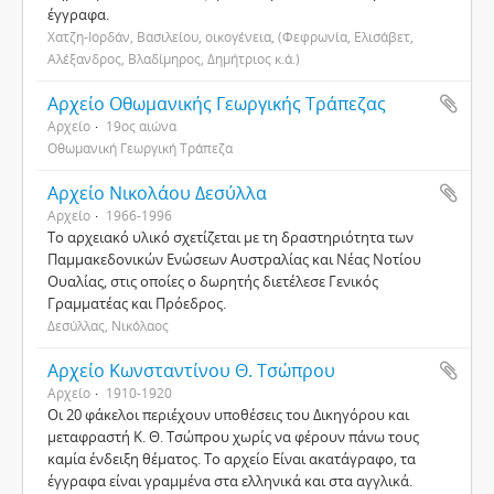
έγγραφα.
Χατζη-Ιορδάν, Βασιλείου, οικογένεια, (Φεφρωνία, Ελισάβετ,
Αλέξανδρος, Βλαδίμηρος, Δημήτριος κ.ά.)
Αρχείο Οθωμανικής Γεωργικής Τράπεζας
Αρχείο
19ος αιώνα
Οθωμανική Γεωργική Τράπεζα
Αρχείο Νικολάου Δεσύλλα
Αρχείο
1966-1996
Το αρχειακό υλικό σχετίζεται με τη δραστηριότητα των
Παμμακεδονικών Ενώσεων Αυστραλίας και Νέας Νοτίου
Ουαλίας, στις οποίες ο δωρητής διετέλεσε Γενικός
Γραμματέας και Πρόεδρος.
Δεσύλλας, Νικόλαος
Αρχείο Κωνσταντίνου Θ. Τσώπρου
Αρχείο
1910-1920
Οι 20 φάκελοι περιέχουν υποθέσεις του Δικηγόρου και
μεταφραστή Κ. Θ. Τσώπρου χωρίς να φέρουν πάνω τους
καμία ένδειξη θέματος. Το αρχείο Είναι ακατάγραφο, τα
έγγραφα είναι γραμμένα στα ελληνικά και στα αγγλικά.