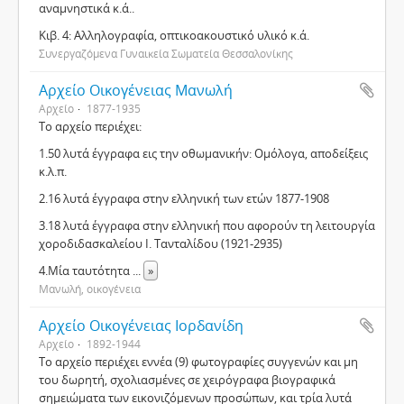
αναμνηστικά κ.ά..
Κιβ. 4: Αλληλογραφία, οπτικοακουστικό υλικό κ.ά.
Συνεργαζόμενα Γυναικεία Σωματεία Θεσσαλονίκης
Αρχείο Οικογένειας Μανωλή
Αρχείο
1877-1935
Το αρχείο περιέχει:
1.50 λυτά έγγραφα εις την οθωμανικήν: Ομόλογα, αποδείξεις
κ.λ.π.
2.16 λυτά έγγραφα στην ελληνική των ετών 1877-1908
3.18 λυτά έγγραφα στην ελληνική που αφορούν τη λειτουργία
χοροδιδασκαλείου Ι. Τανταλίδου (1921-2935)
4.Μία ταυτότητα
...
»
Μανωλή, οικογένεια
Αρχείο Οικογένειας Ιορδανίδη
Αρχείο
1892-1944
Το αρχείο περιέχει εννέα (9) φωτογραφίες συγγενών και μη
του δωρητή, σχολιασμένες σε χειρόγραφα βιογραφικά
σημειώματα των εικονιζόμενων προσώπων, και τρία λυτά