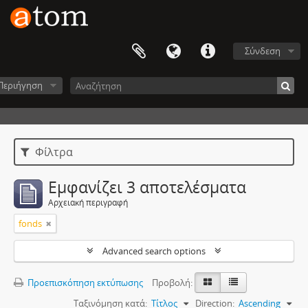
Σύνδεση
Περιήγηση
Φίλτρα
Εμφανίζει 3 αποτελέσματα
Αρχειακή περιγραφή
fonds
Advanced search options
Προεπισκόπηση εκτύπωσης
Προβολή:
Ταξινόμηση κατά:
Τίτλος
Direction:
Ascending