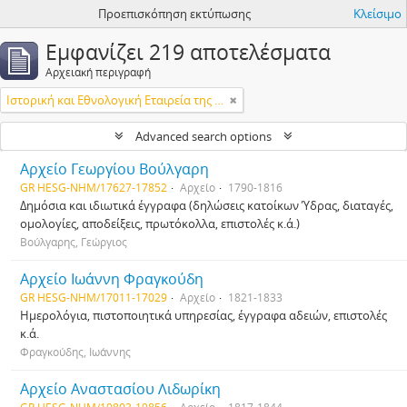
Προεπισκόπηση εκτύπωσης
Κλείσιμο
Εμφανίζει 219 αποτελέσματα
Αρχειακή περιγραφή
Ιστορική και Εθνολογική Εταιρεία της Ελλάδος
Advanced search options
Αρχείο Γεωργίου Βούλγαρη
GR HESG-NHM/17627-17852
Αρχείο
1790-1816
Δημόσια και ιδιωτικά έγγραφα (δηλώσεις κατοίκων Ύδρας, διαταγές,
ομολογίες, αποδείξεις, πρωτόκολλα, επιστολές κ.ά.)
Βούλγαρης, Γεώργιος
Αρχείο Ιωάννη Φραγκούδη
GR HESG-NHM/17011-17029
Αρχείο
1821-1833
Ημερολόγια, πιστοποιητικά υπηρεσίας, έγγραφα αδειών, επιστολές
κ.ά.
Φραγκούδης, Ιωάννης
Αρχείο Αναστασίου Λιδωρίκη