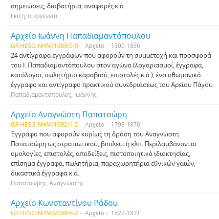
σημειώσεις, διαβατήρια, αναφορές κ.ά.
Γκίζη, οικογένεια
Αρχείο Ιωάννη Παπαδιαμαντόπουλου
GR HESG-NHM/1989/5-5
Αρχείο
1800-1836
24 αντίγραφα εγγράφων που αφορούν τη συμμετοχή και προσφορά
του Ι. Παπαδιαμαντόπουλου στον αγώνα (λογαριασμοί, έγγραφα,
κατάλογοι, πωλητήριο καραβιού, επιστολές κ.ά.), ένα οθωμανικό
έγγραφο και αντίγραφο πρακτικού συνεδριάσεως του Αρείου Πάγου.
Παπαδιαμαντόπουλος, Ιωάννης
Αρχείο Αναγνώστη Παπατσώρη
GR HESG-NHM/1992/1-2
Αρχείο
1798-1876
Έγγραφα που αφορούν κυρίως τη δράση του Αναγνώστη
Παπατσώρη ως στρατιωτικού, βουλευτή κλπ. Περιλαμβάνονται
ομολογίες, επιστολές, αποδείξεις, πιστοποιητικά ιδιοκτησίας,
επίσημα έγγραφα, πωλητήρια, παραχωρητήρια εθνικών γαιών,
δικαστικά έγγραφα κ.α.
Παπατσώρης, Αναγνώστης
Αρχείο Κωνσταντίνου Ράδου
GR HESG-NHM/2008/5-2
Αρχείο
1822-1831