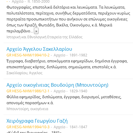
-
Αρχείο
π. 1850-2000
Φωτογραφίες, επιστολικά δελτάρια και λευκώματα. Τα λευκώματα,
πολυτελέστατα, περίτεχνα, συνήθως δερματόδετα, περιέχουν κυρίως
πορτραίτα προσωπικοτήτων που ανήκουν σε επώνυμες οικογένειες
όπως των Κριεζή, Φωτιάδη, Βικέλα, Οικονόμου, κ.ά. Μερικά
περιλαμβάνο
...
»
Ιστορική και Εθνολογική Εταιρεία της Ελλάδος
Αρχείο Άγγελου Σακελλαρίου
GR HESG-NHM/1994/10-2
Αρχείο
1891-1982
Έγγραφα, διαβατήριο, αποκόμματα εφημερίδων, δημόσια έγγραφα,
επισκεπτήριες κάρτες, διπλώματα, σημειώματα, επιστολές κ.ά.
Σακελλαρίου, Άγγελος
Αρχείο οικογένειας Βουδούρη (Μπουντούρη)
GR HESG-NHM/1986/12-1
Αρχείο
1829-1940
Φύλλα εφημερίδας, διπλώματα, έγγραφα, διορισμοί, μεταθέσεις,
απονομές παρασήμων κ.ά.
Μπουντούρη, οικογένεια
Χειρόγραφα Γεωργίου Γαζή
GR HESG-NHM/1994/10-3
Αρχείο
1841-1847
«Κώδιξ της βιογραφίας …1841»