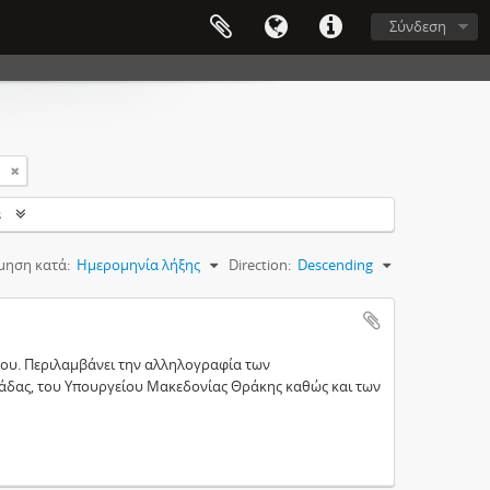
Σύνδεση
s
μηση κατά:
Ημερομηνία λήξης
Direction:
Descending
ίου. Περιλαμβάνει την αλληλογραφία των
άδας, του Υπουργείου Μακεδονίας Θράκης καθώς και των