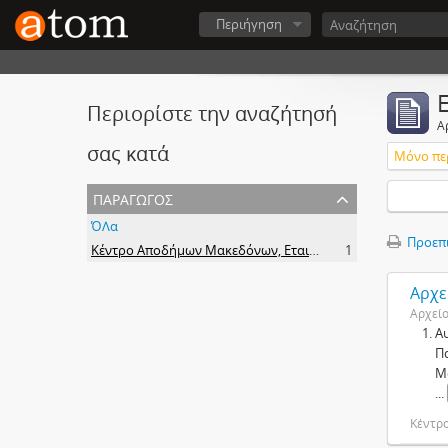
Περιήγηση
Περιορίστε την αναζήτησή
Α
σας κατά
Μόνο πε
παραγωγός
ΌΛα
Προεπ
Κέντρο Αποδήμων Μακεδόνων, Εταιρεία Μακεδονικών Σπουδών.
1
Αρχε
Αρχεί
Α
Π
Μ
...
Κέντρ