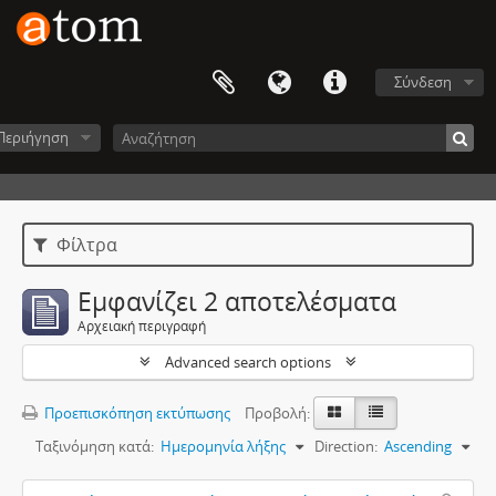
Σύνδεση
Περιήγηση
Φίλτρα
Εμφανίζει 2 αποτελέσματα
Αρχειακή περιγραφή
Advanced search options
Προεπισκόπηση εκτύπωσης
Προβολή:
Ταξινόμηση κατά:
Ημερομηνία λήξης
Direction:
Ascending