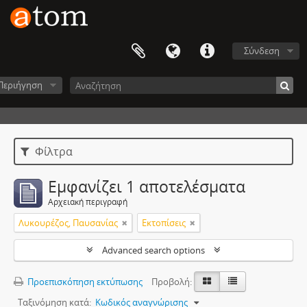
Σύνδεση
Περιήγηση
Φίλτρα
Εμφανίζει 1 αποτελέσματα
Αρχειακή περιγραφή
Λυκουρέζος, Παυσανίας
Εκτοπίσεις
Advanced search options
Προεπισκόπηση εκτύπωσης
Προβολή:
Ταξινόμηση κατά:
Κωδικός αναγνώρισης