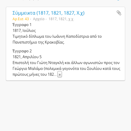
Σύμμεικτα (1817, 1821, 1827, Χ.χ)
Αρ.Εισ. 43
Αρχείο
1817, 1821, χ.χ.
Έγγραφο 1
1817, Ιούλιος
Τιμητικό δίπλωμα του Ιωάννη Καποδίστρια από το
Πανεπιστήμιο της Κρακοβίας.
Έγγραφο 2
1821, Απριλίου 5
Επιστολή του Γιώτη Νταγκλή και άλλων αγωνιστών προς τον
Γεώργιο Μαλάμο (πολεμικά γεγονότα του Σουλίου κατά τους
πρώτους μήνες του 182
...
»