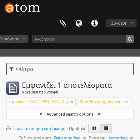
Σύνδεση
Περιήγηση
Φίλτρα
Εμφανίζει 1 αποτελέσματα
Αρχειακή περιγραφή
Σύμμεικτα (1817, 1821, 1827, Χ.χ)
Καποδίστριας, Ιωάννης
Advanced search options
Προεπισκόπηση εκτύπωσης
Προβολή:
Ταξινόμηση κατά:
Date modified
Direction:
Ascending