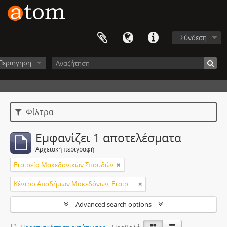
Σύνδεση
Περιήγηση
Φίλτρα
Εμφανίζει 1 αποτελέσματα
Αρχειακή περιγραφή
Εταιρεία Μακεδονικών Σπουδών
Κέντρο Αποδήμων Μακεδόνων, Εταιρεία Μακεδονικών Σπουδών.
Advanced search options